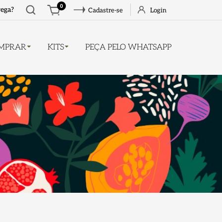
Abrir
0
rega?
Cadastre-se
Login
busca
MPRAR
KITS
PEÇA PELO WHATSAPP