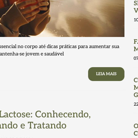
S
V
1
F
ssencial no corpo até dicas práticas para aumentar sua
M
antenha-se jovem e saudável
0
LEIA MAIS
C
M
G
2
 Lactose: Conhecendo,
ando e Tratando
O
C