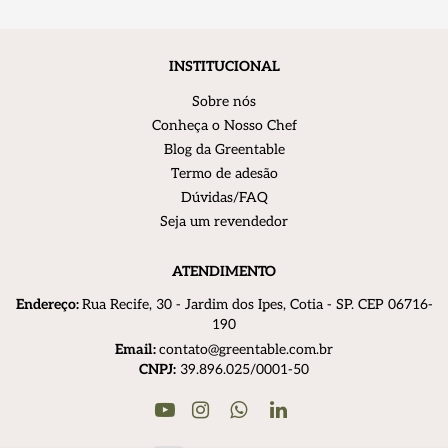
INSTITUCIONAL
Sobre nós
Conheça o Nosso Chef
Blog da Greentable
Termo de adesão
Dúvidas/FAQ
Seja um revendedor
ATENDIMENTO
Endereço:
R
ua Recife, 30 - Jardim dos Ipes, Cotia - SP. CEP 06716-
190
Email:
contato@greentable.com.br
CNPJ:
39.896.025/0001-50
Youtube
Instagram
Linkedin
WhatsApp