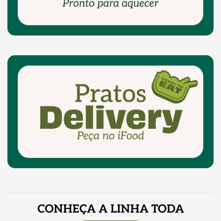
ingredientes,
com
sabor
e
cuidado
de
CONHEÇA A LINHA TODA