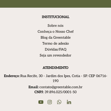
INSTITUCIONAL
Sobre nós
Conheça o Nosso Chef
Blog da Greentable
Termo de adesão
Dúvidas/FAQ
Seja um revendedor
ATENDIMENTO
Endereço:
R
ua Recife, 30 - Jardim dos Ipes, Cotia - SP. CEP 06716-
190
Email:
contato@greentable.com.br
CNPJ:
39.896.025/0001-50
Youtube
Instagram
Linkedin
WhatsApp