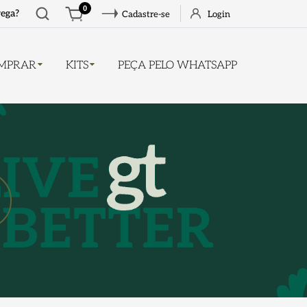
Abrir
0
rega?
Cadastre-se
Login
busca
MPRAR
KITS
PEÇA PELO WHATSAPP