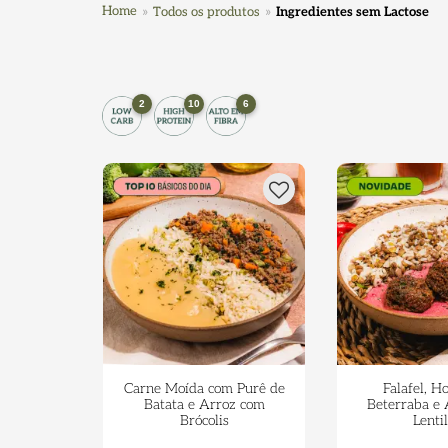
Home
Todos os produtos
Ingredientes sem Lactose
2
10
6
Carne Moída com Purê de
Falafel, H
Batata e Arroz com
Beterraba e
Brócolis
Lenti