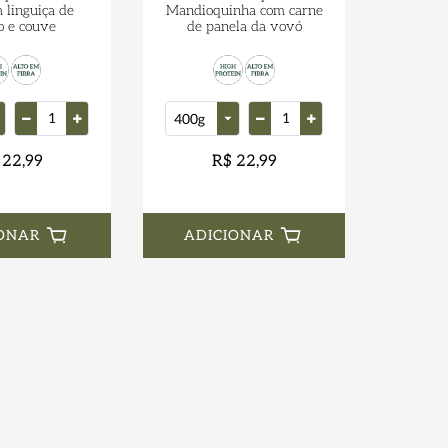
 linguiça de
Mandioquinha com carne
o e couve
de panela da vovó
 22,99
R$ 22,99
ONAR
ADICIONAR