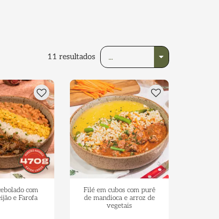
11
resultados
cebolado com
Filé em cubos com purê
ijão e Farofa
de mandioca e arroz de
vegetais