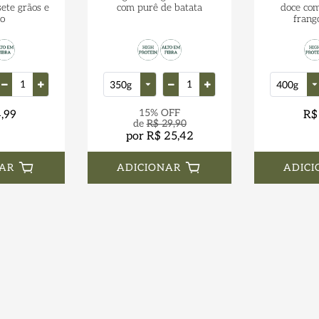
sete grãos e
com purê de batata
doce com
ão
frang
15% OFF
,99
R$
de
R$ 29,90
por R$ 25,42
AR
ADICIONAR
ADICI