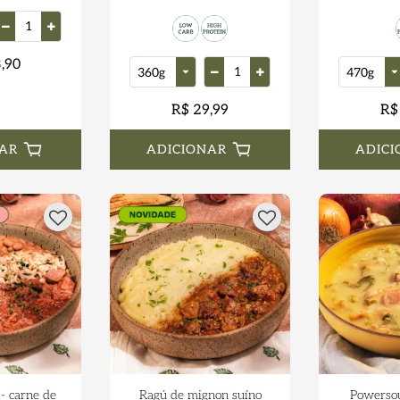
,90
R$ 29,99
R$
AR
ADICIONAR
ADICI
 - carne de
Ragú de mignon suíno
Powersou