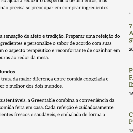
só ajuda a reduzir o desperdício de alimentos, mas
não precisa se preocupar em comprar ingredientes
7
A
a sensação de afeto e tradição. Preparar uma refeição do
S
ngredientes e personalize o sabor de acordo com suas
2
am o aspecto terapêutico e reconfortante de cozinhar em
ouras ao redor da mesa.
P
 Mundos
F
 trata da maior diferença entre comida congelada e
I
cer o melhor dos dois mundos.
1
 sustentáveis, a Greentable combina a conveniência da
comida feita em casa. Cada refeição é cuidadosamente
C
dientes frescos e saudáveis, e embalada de forma a
P
1