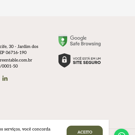
cife, 30 - Jardim dos
 CEP 06716-190
reentable.com.br
/0001-50
am
Linkedin
hatsApp
os serviços, você concorda
ACEITO