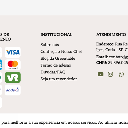
S DE
INSTITUCIONAL
ATENDIMENTO
ENTO
Endereço:
R
ua Re
Sobre nós
Ipes, Cotia - SP.
Conheça o Nosso Chef
Email:
contato@g
Blog da Greentable
CNPJ:
39.896.025
Termo de adesão
Dúvidas/FAQ
Youtube
Instagr
W
Seja um revendedor
para melhorar a sua experiência em nossos serviços. Ao utilizar noss