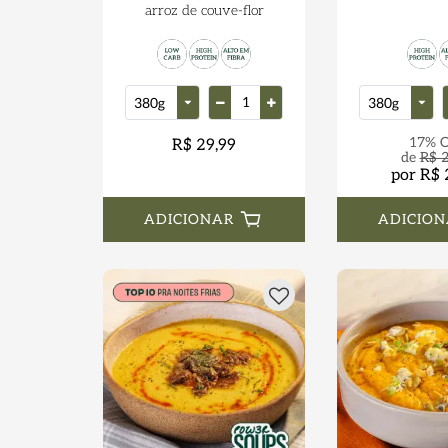
arroz de couve-flor
17% 
R$ 29,99
de
R$ 2
por R$ 
ADICIONAR
ADICION