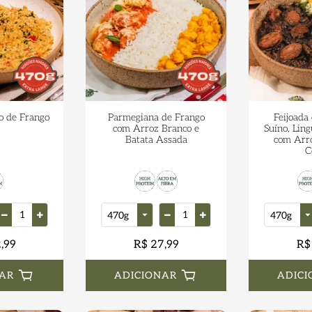
o de Frango
Parmegiana de Frango
Feijoada
com Arroz Branco e
Suíno, Lin
Batata Assada
com Arro
C
,99
R$ 27,99
R$
AR
ADICIONAR
ADICI