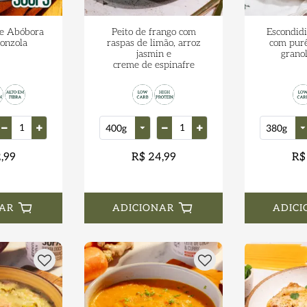
e Abóbora
Peito de frango com
Escondid
onzola
raspas de limão, arroz
com purê
jasmin e
grano
creme de espinafre
,99
R$ 24,99
R$
AR
ADICIONAR
ADICI