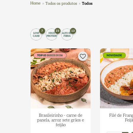
Home
Todos os produtos
Todos
7
23
13
Brasileirinho - carne de
Filé de Fran
panela, arroz sete grãos e
Feij
feijão