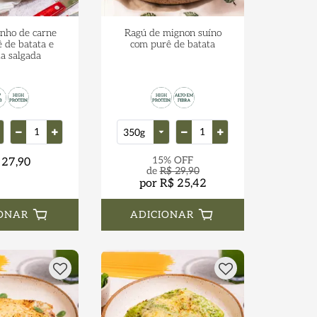
inho de carne
Ragú de mignon suíno
 de batata e
com purê de batata
la salgada
15% OFF
 27,90
de
R$ 29,90
por R$ 25,42
ONAR
ADICIONAR