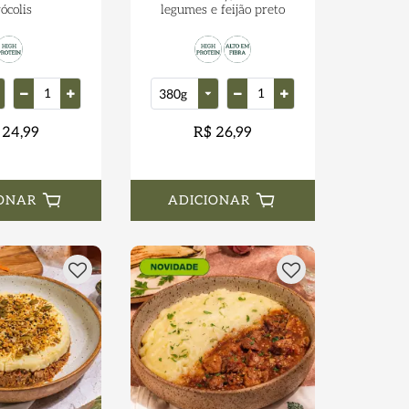
ócolis
legumes e feijão preto
 24,99
R$ 26,99
ONAR
ADICIONAR