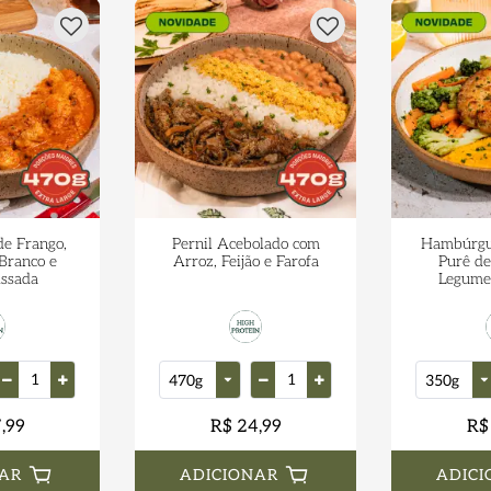
de Frango,
Pernil Acebolado com
Hambúrgue
Branco e
Arroz, Feijão e Farofa
Purê de
Assada
Legumes
,99
R$ 24,99
R$
AR
ADICIONAR
ADICI