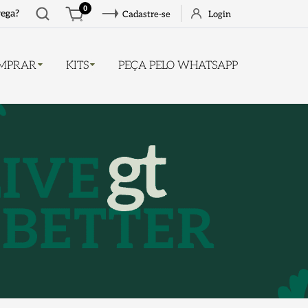
Abrir
0
rega?
Cadastre-se
Login
busca
MPRAR
KITS
PEÇA PELO WHATSAPP