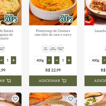
de Batata
Powersoup de Cenoura
Lasanha
nguiça de
com leite de coco e curry
 couve
,99
R$ 22,99
R$
AR
ADICIONAR
ADICI