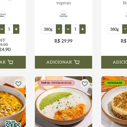
vegetais
Br
OFF
R$ 29,99
R$
9,90
24,90
AR
ADICIONAR
ADICI