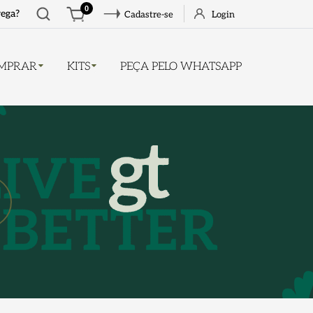
Abrir
0
rega?
Cadastre-se
Login
busca
MPRAR
KITS
PEÇA PELO WHATSAPP