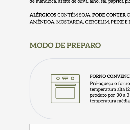
de mandioca, azeite de oliva, alho, sal, páprica pi
ALÉRGICOS
CONTÉM SOJA.
PODE CONTER
O
AMÊNDOA, MOSTARDA, GERGELIM, PEIXE E
MODO DE PREPARO
FORNO CONVENC
Pré-aqueça o forn
temperatura alta (2
produto por 30 a 
temperatura média 