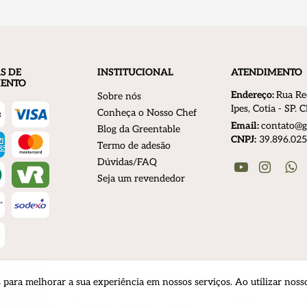
S DE
INSTITUCIONAL
ATENDIMENTO
ENTO
Endereço:
R
ua Re
Sobre nós
Ipes, Cotia - SP.
Conheça o Nosso Chef
Email:
contato@g
Blog da Greentable
CNPJ:
39.896.025
Termo de adesão
Dúvidas/FAQ
Youtube
Instagr
W
Seja um revendedor
para melhorar a sua experiência em nossos serviços. Ao utilizar noss
25 Greentable - Todos os direitos reservados