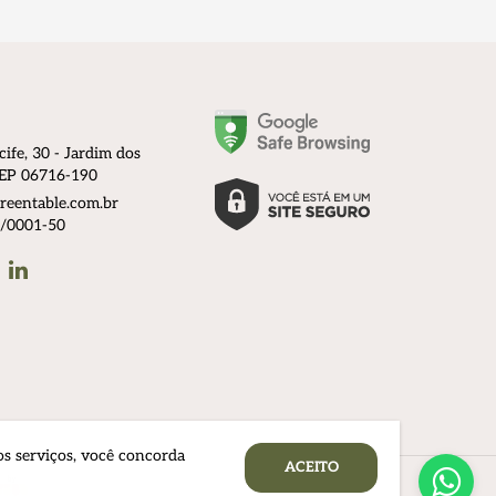
cife, 30 - Jardim dos
 CEP 06716-190
reentable.com.br
/0001-50
am
Linkedin
hatsApp
os serviços, você concorda
ACEITO