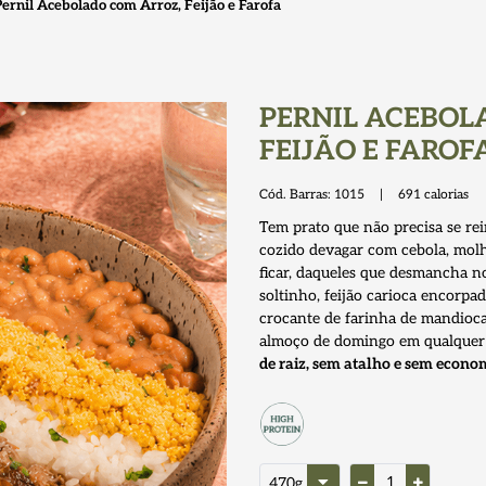
Pernil Acebolado com Arroz, Feijão e Farofa
PERNIL ACEBOL
FEIJÃO E FAROF
Cód. Barras:
1015
|
691
calorias
Tem prato que não precisa se rein
cozido devagar com cebola, molho
ficar, daqueles que desmancha no
soltinho, feijão carioca encorpa
crocante de farinha de mandioca
almoço de domingo em qualquer d
de raiz, sem atalho e sem econo