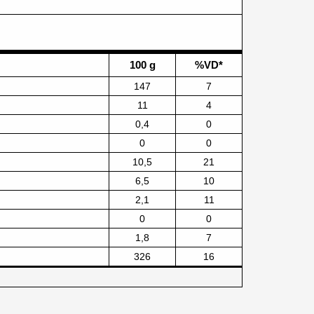
100 g
%VD*
147
7
11
4
0,4
0
0
0
10,5
21
6,5
10
2,1
11
0
0
1,8
7
326
16