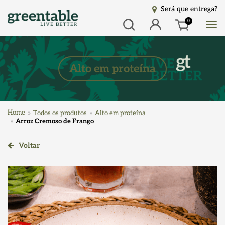
Será que entrega?
Busca
Entrar
0
Alto em proteína
Home
Todos os produtos
Alto em proteína
Arroz Cremoso de Frango
Voltar