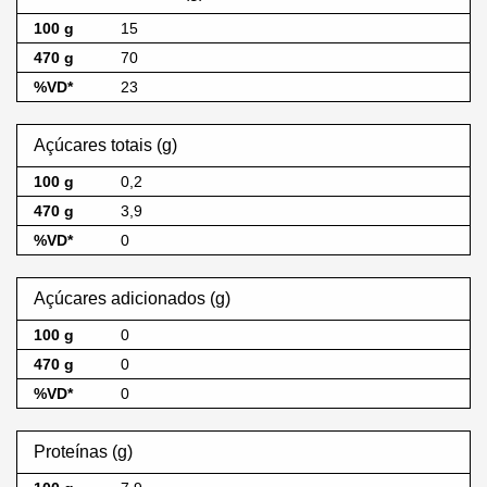
15
70
23
Açúcares totais (g)
0,2
3,9
0
Açúcares adicionados (g)
0
0
0
Proteínas (g)