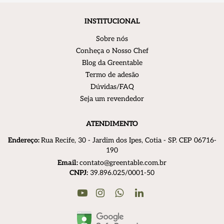
INSTITUCIONAL
Sobre nós
Conheça o Nosso Chef
Blog da Greentable
Termo de adesão
Dúvidas/FAQ
Seja um revendedor
ATENDIMENTO
Endereço:
R
ua Recife, 30 - Jardim dos Ipes, Cotia - SP. CEP 06716-
190
Email:
contato@greentable.com.br
CNPJ:
39.896.025/0001-50
Youtube
Instagram
Linkedin
WhatsApp