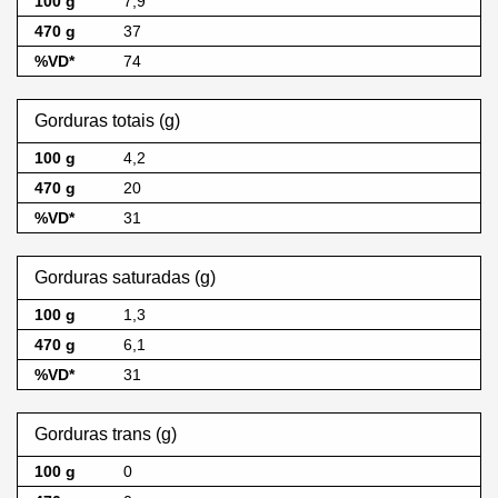
7,9
37
74
Gorduras totais (g)
4,2
20
31
Gorduras saturadas (g)
1,3
6,1
31
Gorduras trans (g)
0