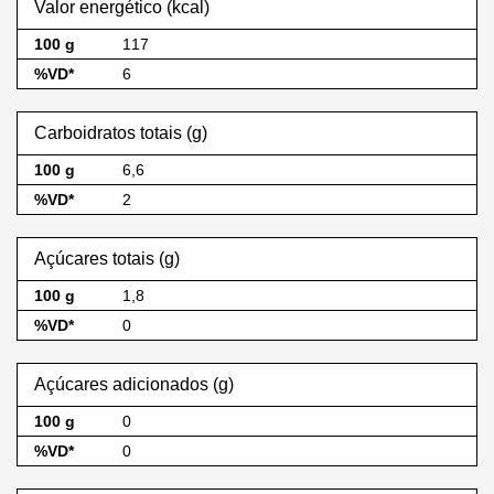
Valor energético (kcal)
117
6
Carboidratos totais (g)
6,6
2
Açúcares totais (g)
1,8
0
Açúcares adicionados (g)
0
0