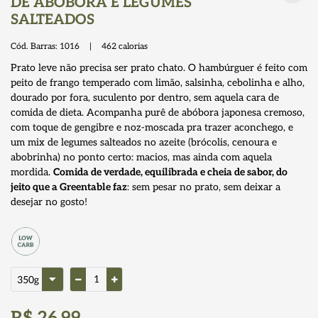
DE ABÓBORA E LEGUMES
SALTEADOS
Cód. Barras:
1016
|
462
calorias
Prato leve não precisa ser prato chato. O hambúrguer é feito com
peito de frango temperado com limão, salsinha, cebolinha e alho,
dourado por fora, suculento por dentro, sem aquela cara de
comida de dieta. Acompanha purê de abóbora japonesa cremoso,
com toque de gengibre e noz-moscada pra trazer aconchego, e
um mix de legumes salteados no azeite (brócolis, cenoura e
abobrinha) no ponto certo: macios, mas ainda com aquela
mordida.
Comida de verdade, equilibrada e cheia de sabor, do
jeito que a Greentable faz
: sem pesar no prato, sem deixar a
desejar no gosto!
R$ 26,99