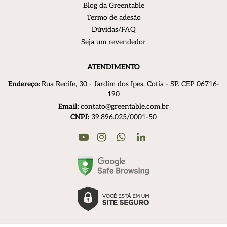
Blog da Greentable
Termo de adesão
Dúvidas/FAQ
Seja um revendedor
ATENDIMENTO
Endereço:
R
ua Recife, 30 - Jardim dos Ipes, Cotia - SP. CEP 06716-
190
Email:
contato@greentable.com.br
CNPJ:
39.896.025/0001-50
Youtube
Instagram
Linkedin
WhatsApp