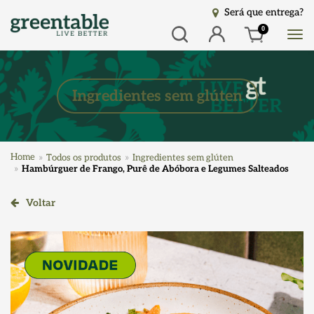
Será que entrega?
Busca
Entrar
0
Ingredientes sem glúten
Home
Todos os produtos
Ingredientes sem glúten
Hambúrguer de Frango, Purê de Abóbora e Legumes Salteados
Voltar