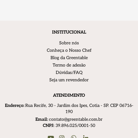
INSTITUCIONAL
Sobre nós
Conheça o Nosso Chef
Blog da Greentable
Termo de adesão
Dúvidas/FAQ
Seja um revendedor
ATENDIMENTO
Endereço:
R
ua Recife, 30 - Jardim dos Ipes, Cotia - SP. CEP 06716-
190
Email:
contato@greentable.com.br
CNPJ:
39.896.025/0001-50
Youtube
Instagram
Linkedin
WhatsApp