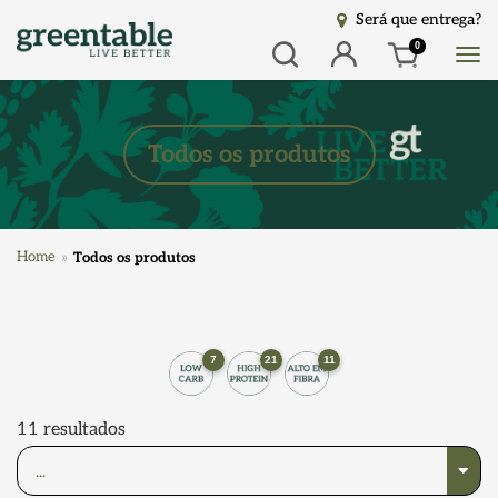
Será que entrega?
Busca
Entrar
0
Todos os produtos
Home
Todos os produtos
7
21
11
11
resultados