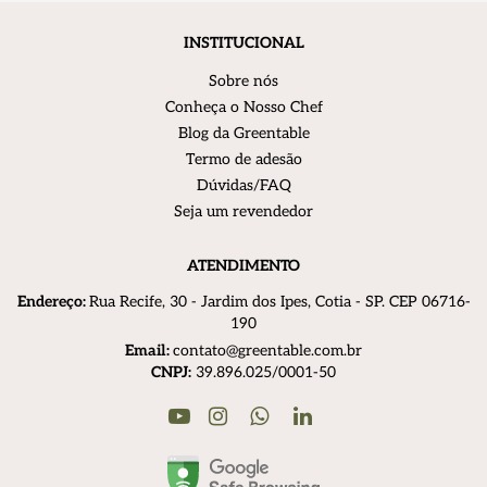
INSTITUCIONAL
Sobre nós
Conheça o Nosso Chef
Blog da Greentable
Termo de adesão
Dúvidas/FAQ
Seja um revendedor
ATENDIMENTO
Endereço:
R
ua Recife, 30 - Jardim dos Ipes, Cotia - SP. CEP 06716-
190
Email:
contato@greentable.com.br
CNPJ:
39.896.025/0001-50
Youtube
Instagram
Linkedin
WhatsApp