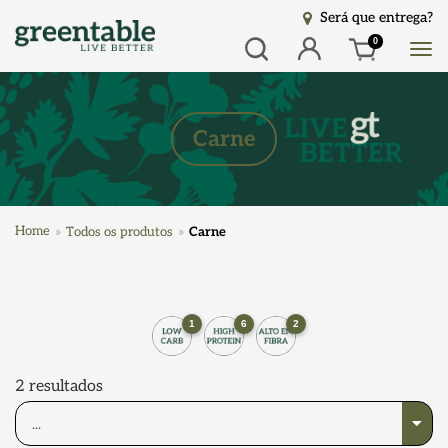
Será que entrega?
Busca
Entrar
0
Carne
Home
Todos os produtos
Carne
1
6
2
2
resultados