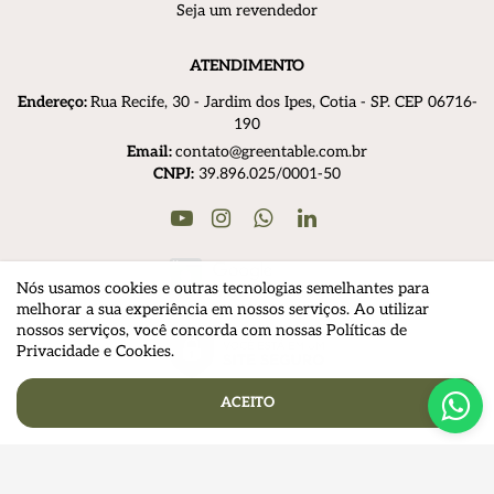
Seja um revendedor
ATENDIMENTO
Endereço:
R
ua Recife, 30 - Jardim dos Ipes, Cotia - SP. CEP 06716-
190
Email:
contato@greentable.com.br
CNPJ:
39.896.025/0001-50
Youtube
Instagram
Linkedin
WhatsApp
Nós usamos cookies e outras tecnologias semelhantes para
melhorar a sua experiência em nossos serviços. Ao utilizar
nossos serviços, você concorda com nossas Políticas de
Privacidade e Cookies.
ACEITO
© 2025 Greentable - Todos os direitos reservados