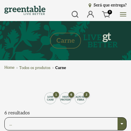
Será que entrega?
Busca
Entrar
0
Carne
Home
Todos os produtos
Carne
1
6
2
6
resultados