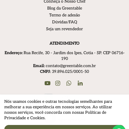
Conheça o Nosso Chef
Blog da Greentable
Termo de adesão
Dúvidas/FAQ
Seja um revendedor
ATENDIMENTO
Endereço:
R
ua Recife, 30 - Jardim dos Ipes, Cotia - SP. CEP 06716-
190
Email:
contato@greentable.com.br
CNPJ:
39.896.025/0001-50
Youtube
Instagram
Linkedin
WhatsApp
Nós usamos cookies e outras tecnologias semelhantes para
melhorar a sua experiência em nossos serviços. Ao utilizar
nossos serviços, você concorda com nossas Políticas de
Privacidade e Cookies.