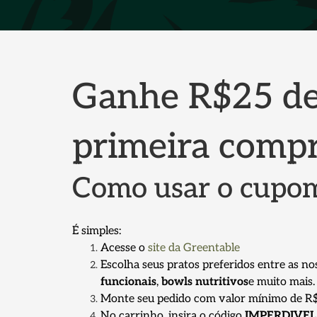
Ganhe R$25 de
primeira comp
Como usar o cup
É simples:
Acesse o
site da Greentable
Escolha seus pratos preferidos entre as n
funcionais
,
bowls nutritivos
e muito mais.
Monte seu pedido com valor mínimo de R
No carrinho, insira o código
IMPERDIVEL