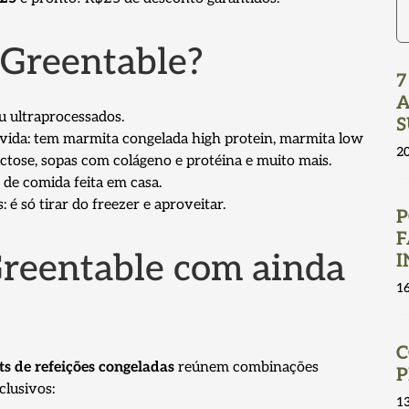
 Greentable?
7
A
u ultraprocessados.
S
e vida: tem marmita congelada high protein, marmita low
2
ctose, sopas com colágeno e protéina e muito mais.
 de comida feita em casa.
é só tirar do freezer e aproveitar.
P
F
Greentable com ainda
I
1
C
ts de refeições congeladas
reúnem combinações
P
clusivos:
1