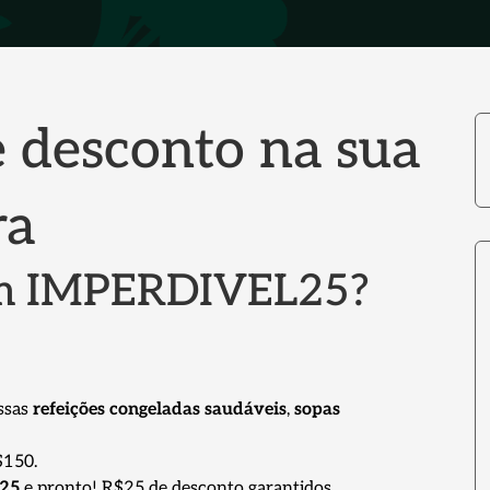
 desconto na sua
ra
om IMPERDIVEL25?
ossas
refeições congeladas saudáveis
,
sopas
$150.
25
e pronto! R$25 de desconto garantidos.