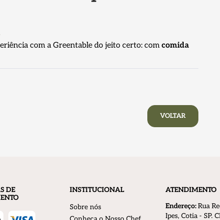
s
riência com a Greentable do jeito certo: com
comida
VOLTAR
S DE
INSTITUCIONAL
ATENDIMENTO
ENTO
Endereço:
R
ua Re
Sobre nós
Ipes, Cotia - SP.
Conheça o Nosso Chef