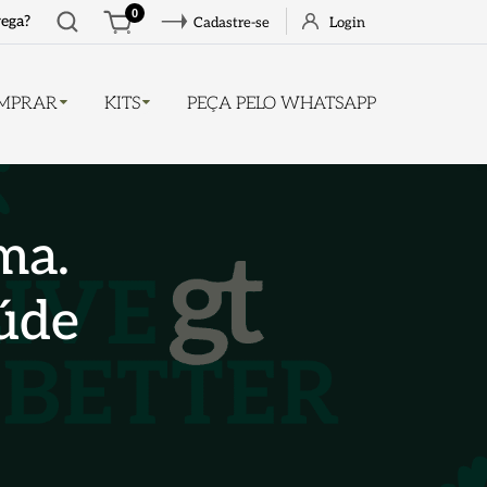
Abrir
0
rega?
Cadastre-se
Login
busca
MPRAR
KITS
PEÇA PELO WHATSAPP
ma.
úde