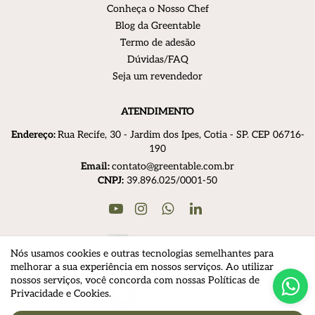
Conheça o Nosso Chef
Blog da Greentable
Termo de adesão
Dúvidas/FAQ
Seja um revendedor
ATENDIMENTO
Endereço:
R
ua Recife, 30 - Jardim dos Ipes, Cotia - SP. CEP 06716-
190
Email:
contato@greentable.com.br
CNPJ:
39.896.025/0001-50
Youtube
Instagram
Linkedin
WhatsApp
Nós usamos cookies e outras tecnologias semelhantes para
melhorar a sua experiência em nossos serviços. Ao utilizar
nossos serviços, você concorda com nossas Políticas de
Privacidade e Cookies.