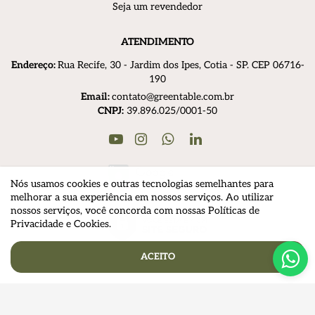
Seja um revendedor
ATENDIMENTO
Endereço:
R
ua Recife, 30 - Jardim dos Ipes, Cotia - SP. CEP 06716-
190
Email:
contato@greentable.com.br
CNPJ:
39.896.025/0001-50
Youtube
Instagram
Linkedin
WhatsApp
Nós usamos cookies e outras tecnologias semelhantes para
melhorar a sua experiência em nossos serviços. Ao utilizar
nossos serviços, você concorda com nossas Políticas de
Privacidade e Cookies.
ACEITO
© 2025 Greentable - Todos os direitos reservados