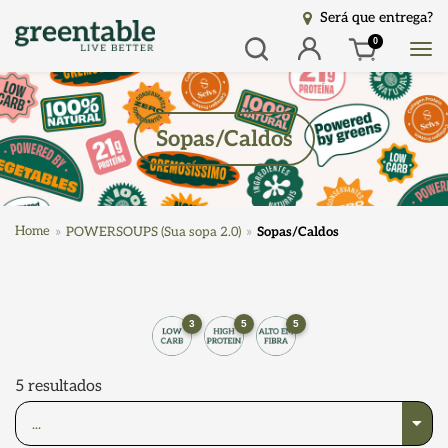
Será que entrega?
Busca
Entrar
0
Sopas/Caldos
Home
POWERSOUPS (Sua sopa 2.0)
Sopas/Caldos
3
5
5
5
resultados