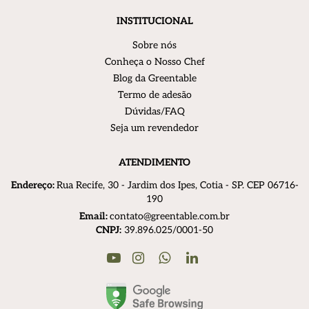
INSTITUCIONAL
Sobre nós
Conheça o Nosso Chef
Blog da Greentable
Termo de adesão
Dúvidas/FAQ
Seja um revendedor
ATENDIMENTO
Endereço:
R
ua Recife, 30 - Jardim dos Ipes, Cotia - SP. CEP 06716-
190
Email:
contato@greentable.com.br
CNPJ:
39.896.025/0001-50
Youtube
Instagram
Linkedin
WhatsApp