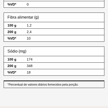
0
Fibra alimentar (g)
1,2
2,4
10
Sódio (mg)
174
348
18
*Percentual de valores diários fornecidos pela porção.