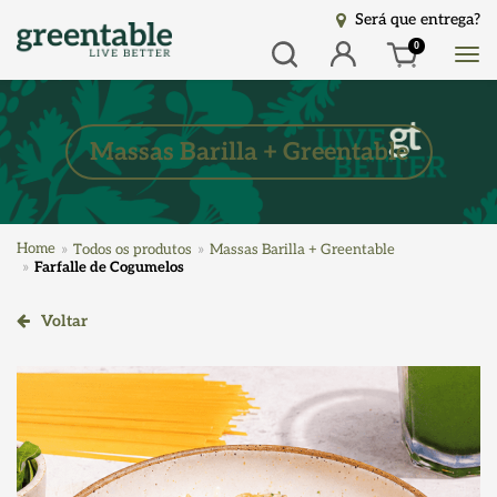
Será que entrega?
Busca
Entrar
0
Massas Barilla + Greentable
Home
Todos os produtos
Massas Barilla + Greentable
Farfalle de Cogumelos
Voltar