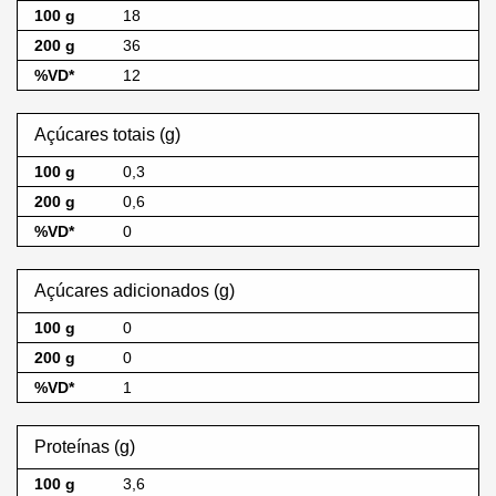
18
36
12
Açúcares totais (g)
0,3
0,6
0
Açúcares adicionados (g)
0
0
1
Proteínas (g)
3,6