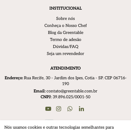
INSTITUCIONAL
Sobre nós
Conheça o Nosso Chef
Blog da Greentable
Termo de adesão
Dúvidas/FAQ
Seja um revendedor
ATENDIMENTO
Endereço:
R
ua Recife, 30 - Jardim dos Ipes, Cotia - SP. CEP 06716-
190
Email:
contato@greentable.com.br
CNPJ:
39.896.025/0001-50
Youtube
Instagram
Linkedin
WhatsApp
Nós usamos cookies e outras tecnologias semelhantes para