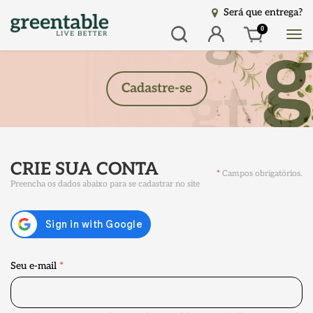
Será que entrega?
Busca
Entrar
0
Cadastre-se
CRIE SUA CONTA
*
Campos obrigatórios.
Preencha os dados abaixo para se cadastrar no site
Seu e-mail
*