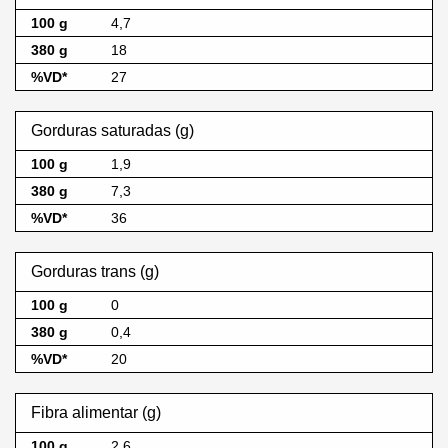
4,7
18
27
Gorduras saturadas (g)
1,9
7,3
36
Gorduras trans (g)
0
0,4
20
Fibra alimentar (g)
2,6