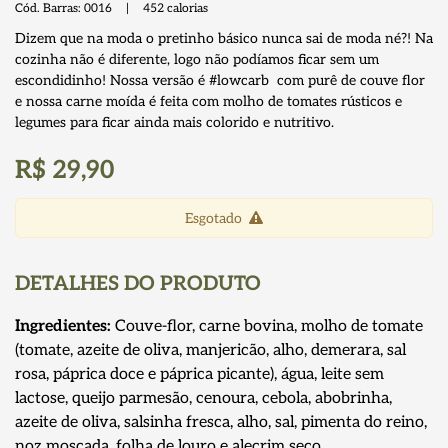
Cód. Barras:
0016
|
452
calorias
Dizem que na moda o pretinho básico nunca sai de moda né?! Na
cozinha não é diferente, logo não podíamos ficar sem um
escondidinho! Nossa versão é #lowcarb com purê de couve flor
e nossa carne moída é feita com molho de tomates rústicos e
legumes para ficar ainda mais colorido e nutritivo.
R$ 29,90
Esgotado
DETALHES DO PRODUTO
Ingredientes:
Couve-flor, carne bovina, molho de tomate
(tomate, azeite de oliva, manjericão, alho, demerara, sal
rosa, páprica doce e páprica picante), água, leite sem
lactose, queijo parmesão, cenoura, cebola, abobrinha,
azeite de oliva, salsinha fresca, alho, sal, pimenta do reino,
noz moscada, folha de louro e alecrim seco.