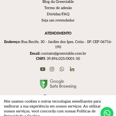
Blog da Greentable
Termo de adesão
Dúvidas/FAQ
Seja um revendedor
ATENDIMENTO
Endereço:
R
ua Recife, 30 - Jardim dos Ipes, Cotia - SP. CEP 06716-
190
Email:
contato@greentable.com.br
CNPJ:
39.896.025/0001-50
Youtube
Instagram
Linkedin
WhatsApp
Nós usamos cookies e outras tecnologias semelhantes para
melhorar a sua experiência em nossos serviços. Ao utilizar
nossos serviços, você concorda com nossas Políticas de