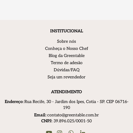
INSTITUCIONAL
Sobre nós
Conheça o Nosso Chef
Blog da Greentable
Termo de adesão
Dúvidas/FAQ
Seja um revendedor
ATENDIMENTO
Endereço:
R
ua Recife, 30 - Jardim dos Ipes, Cotia - SP. CEP 06716-
190
Email:
contato@greentable.com.br
CNPJ:
39.896.025/0001-50
Youtube
Instagram
Linkedin
WhatsApp