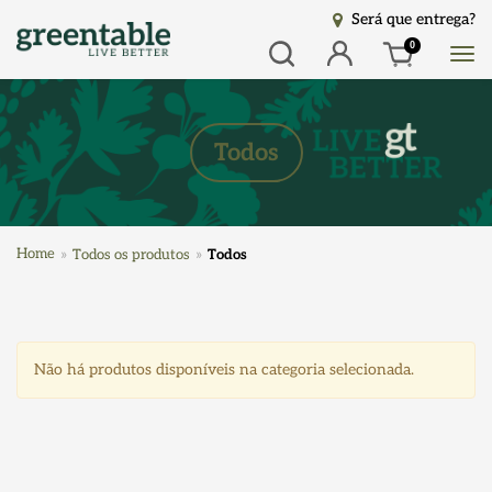
Será que entrega?
Busca
Entrar
0
Todos
Home
Todos os produtos
Todos
Não há produtos disponíveis na categoria selecionada.